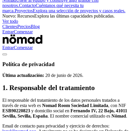
Nömad
Únete al equipo y construye algo grande con
nosotros.
Contacto
Cuéntanos qué necesita tu
marca.
Proyectos
Explora una selección de proyectos y casos reales.
Nuevo
:
Recursos
Explora las últimas capacidades publicadas.
Ver todo
Clientes
Precios
Blog
Entrar
Comenzar
Entrar
Comenzar
Política de privacidad
Última actualización:
20 de junio de 2026.
1. Responsable del tratamiento
El responsable del tratamiento de los datos personales tratados a
través de esta web es
Nomad Room Sociedad Limitada
, con NIF
ESB90220823
y domicilio social en
Fernando IV, 22 Bajo, 41011
Sevilla, Sevilla, España
. El nombre comercial utilizado es
Nömad
.
Email de contacto para privacidad y ejercicio de derechos: