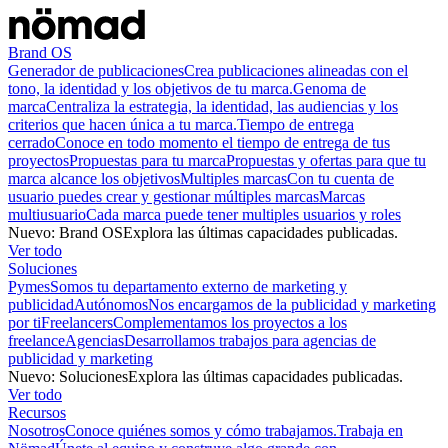
Brand OS
Generador de publicaciones
Crea publicaciones alineadas con el
tono, la identidad y los objetivos de tu marca.
Genoma de
marca
Centraliza la estrategia, la identidad, las audiencias y los
criterios que hacen única a tu marca.
Tiempo de entrega
cerrado
Conoce en todo momento el tiempo de entrega de tus
proyectos
Propuestas para tu marca
Propuestas y ofertas para que tu
marca alcance los objetivos
Multiples marcas
Con tu cuenta de
usuario puedes crear y gestionar múltiples marcas
Marcas
multiusuario
Cada marca puede tener multiples usuarios y roles
Nuevo
:
Brand OS
Explora las últimas capacidades publicadas.
Ver todo
Soluciones
Pymes
Somos tu departamento externo de marketing y
publicidad
Autónomos
Nos encargamos de la publicidad y marketing
por ti
Freelancers
Complementamos los proyectos a los
freelance
Agencias
Desarrollamos trabajos para agencias de
publicidad y marketing
Nuevo
:
Soluciones
Explora las últimas capacidades publicadas.
Ver todo
Recursos
Nosotros
Conoce quiénes somos y cómo trabajamos.
Trabaja en