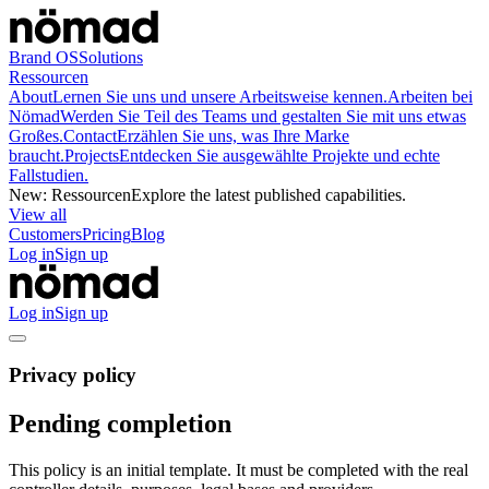
Brand OS
Solutions
Ressourcen
About
Lernen Sie uns und unsere Arbeitsweise kennen.
Arbeiten bei
Nömad
Werden Sie Teil des Teams und gestalten Sie mit uns etwas
Großes.
Contact
Erzählen Sie uns, was Ihre Marke
braucht.
Projects
Entdecken Sie ausgewählte Projekte und echte
Fallstudien.
New
:
Ressourcen
Explore the latest published capabilities.
View all
Customers
Pricing
Blog
Log in
Sign up
Log in
Sign up
Privacy policy
Pending completion
This policy is an initial template. It must be completed with the real