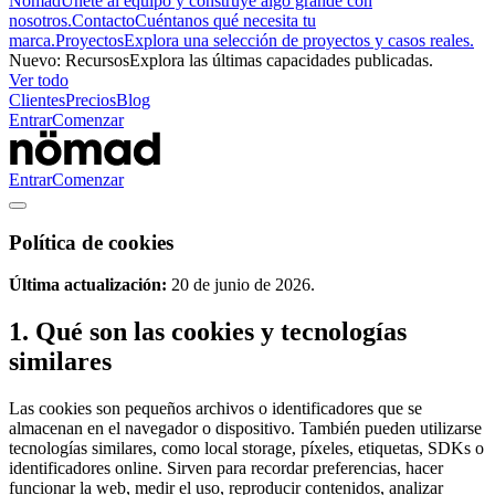
Nömad
Únete al equipo y construye algo grande con
nosotros.
Contacto
Cuéntanos qué necesita tu
marca.
Proyectos
Explora una selección de proyectos y casos reales.
Nuevo
:
Recursos
Explora las últimas capacidades publicadas.
Ver todo
Clientes
Precios
Blog
Entrar
Comenzar
Entrar
Comenzar
Política de cookies
Última actualización:
20 de junio de 2026.
1. Qué son las cookies y tecnologías
similares
Las cookies son pequeños archivos o identificadores que se
almacenan en el navegador o dispositivo. También pueden utilizarse
tecnologías similares, como local storage, píxeles, etiquetas, SDKs o
identificadores online. Sirven para recordar preferencias, hacer
funcionar la web, medir el uso, reproducir contenidos, analizar