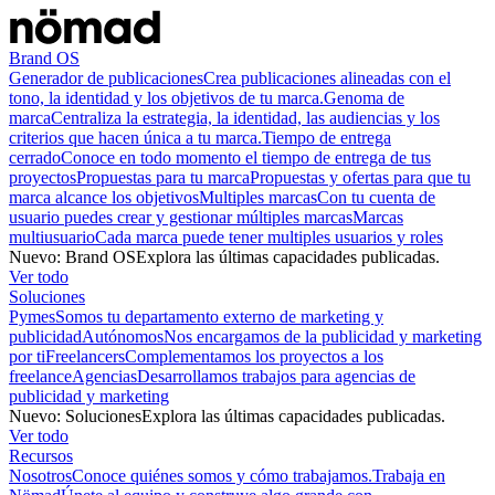
Brand OS
Generador de publicaciones
Crea publicaciones alineadas con el
tono, la identidad y los objetivos de tu marca.
Genoma de
marca
Centraliza la estrategia, la identidad, las audiencias y los
criterios que hacen única a tu marca.
Tiempo de entrega
cerrado
Conoce en todo momento el tiempo de entrega de tus
proyectos
Propuestas para tu marca
Propuestas y ofertas para que tu
marca alcance los objetivos
Multiples marcas
Con tu cuenta de
usuario puedes crear y gestionar múltiples marcas
Marcas
multiusuario
Cada marca puede tener multiples usuarios y roles
Nuevo
:
Brand OS
Explora las últimas capacidades publicadas.
Ver todo
Soluciones
Pymes
Somos tu departamento externo de marketing y
publicidad
Autónomos
Nos encargamos de la publicidad y marketing
por ti
Freelancers
Complementamos los proyectos a los
freelance
Agencias
Desarrollamos trabajos para agencias de
publicidad y marketing
Nuevo
:
Soluciones
Explora las últimas capacidades publicadas.
Ver todo
Recursos
Nosotros
Conoce quiénes somos y cómo trabajamos.
Trabaja en