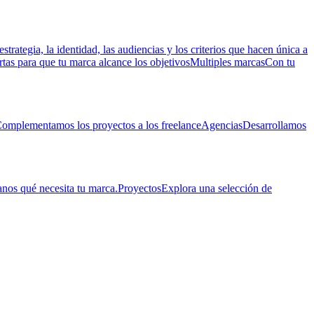
estrategia, la identidad, las audiencias y los criterios que hacen única a
rtas para que tu marca alcance los objetivos
Multiples marcas
Con tu
omplementamos los proyectos a los freelance
Agencias
Desarrollamos
nos qué necesita tu marca.
Proyectos
Explora una selección de