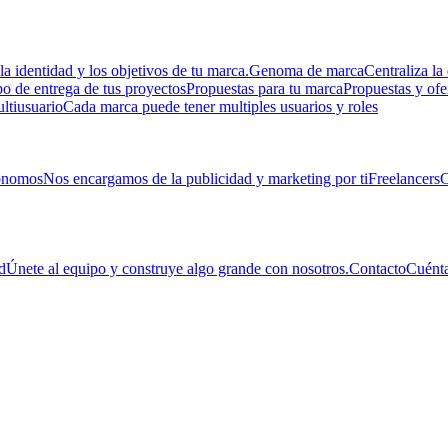
la identidad y los objetivos de tu marca.
Genoma de marca
Centraliza la 
 de entrega de tus proyectos
Propuestas para tu marca
Propuestas y ofe
ltiusuario
Cada marca puede tener multiples usuarios y roles
ónomos
Nos encargamos de la publicidad y marketing por ti
Freelancers
C
d
Únete al equipo y construye algo grande con nosotros.
Contacto
Cuénta