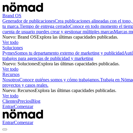
Brand OS
Generador de publicaciones
Crea publicaciones alineadas con el tono, 
tu marca.
Tiempo de entrega cerrado
Conoce en todo momento el tiempo
cuenta de usuario puedes crear y gestionar múltiples marcas
Marcas mu
Nuevo
:
Brand OS
Explora las últimas capacidades publicadas.
Ver todo
Soluciones
Pymes
Somos tu departamento externo de marketing y publicidad
Aut
trabajos para agencias de publicidad y marketing
Nuevo
:
Soluciones
Explora las últimas capacidades publicadas.
Ver todo
Recursos
Nosotros
Conoce quiénes somos y cómo trabajamos.
Trabaja en Nöma
proyectos y casos reales.
Nuevo
:
Recursos
Explora las últimas capacidades publicadas.
Ver todo
Clientes
Precios
Blog
Entrar
Comenzar
Entrar
Comenzar