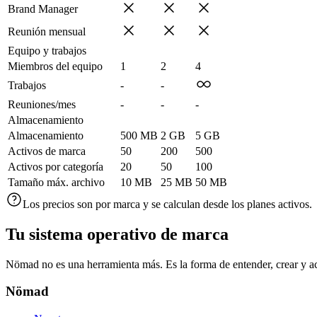
Brand Manager
Reunión mensual
Equipo y trabajos
Miembros del equipo
1
2
4
Trabajos
-
-
Reuniones/mes
-
-
-
Almacenamiento
Almacenamiento
500 MB
2 GB
5 GB
Activos de marca
50
200
500
Activos por categoría
20
50
100
Tamaño máx. archivo
10 MB
25 MB
50 MB
Los precios son por marca y se calculan desde los planes activos.
Tu sistema operativo de marca
Nömad no es una herramienta más. Es la forma de entender, crear y ac
Nömad