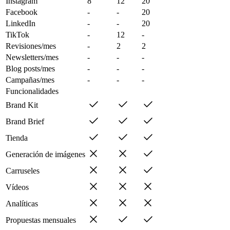
Instagram
8
12
20
Facebook
-
-
20
LinkedIn
-
-
20
TikTok
-
12
-
Revisiones/mes
-
2
2
Newsletters/mes
-
-
-
Blog posts/mes
-
-
-
Campañas/mes
-
-
-
Funcionalidades
Brand Kit
Brand Brief
Tienda
Generación de imágenes
Carruseles
Vídeos
Analíticas
Propuestas mensuales