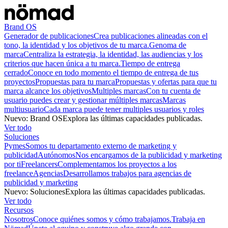
Brand OS
Generador de publicaciones
Crea publicaciones alineadas con el
tono, la identidad y los objetivos de tu marca.
Genoma de
marca
Centraliza la estrategia, la identidad, las audiencias y los
criterios que hacen única a tu marca.
Tiempo de entrega
cerrado
Conoce en todo momento el tiempo de entrega de tus
proyectos
Propuestas para tu marca
Propuestas y ofertas para que tu
marca alcance los objetivos
Multiples marcas
Con tu cuenta de
usuario puedes crear y gestionar múltiples marcas
Marcas
multiusuario
Cada marca puede tener multiples usuarios y roles
Nuevo
:
Brand OS
Explora las últimas capacidades publicadas.
Ver todo
Soluciones
Pymes
Somos tu departamento externo de marketing y
publicidad
Autónomos
Nos encargamos de la publicidad y marketing
por ti
Freelancers
Complementamos los proyectos a los
freelance
Agencias
Desarrollamos trabajos para agencias de
publicidad y marketing
Nuevo
:
Soluciones
Explora las últimas capacidades publicadas.
Ver todo
Recursos
Nosotros
Conoce quiénes somos y cómo trabajamos.
Trabaja en