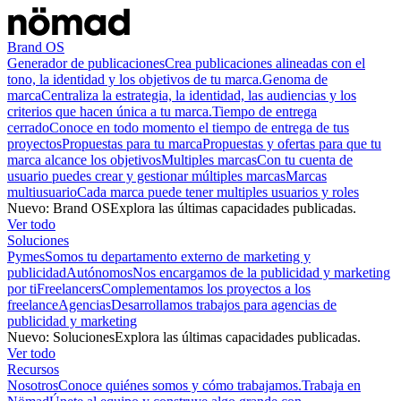
Brand OS
Generador de publicaciones
Crea publicaciones alineadas con el
tono, la identidad y los objetivos de tu marca.
Genoma de
marca
Centraliza la estrategia, la identidad, las audiencias y los
criterios que hacen única a tu marca.
Tiempo de entrega
cerrado
Conoce en todo momento el tiempo de entrega de tus
proyectos
Propuestas para tu marca
Propuestas y ofertas para que tu
marca alcance los objetivos
Multiples marcas
Con tu cuenta de
usuario puedes crear y gestionar múltiples marcas
Marcas
multiusuario
Cada marca puede tener multiples usuarios y roles
Nuevo
:
Brand OS
Explora las últimas capacidades publicadas.
Ver todo
Soluciones
Pymes
Somos tu departamento externo de marketing y
publicidad
Autónomos
Nos encargamos de la publicidad y marketing
por ti
Freelancers
Complementamos los proyectos a los
freelance
Agencias
Desarrollamos trabajos para agencias de
publicidad y marketing
Nuevo
:
Soluciones
Explora las últimas capacidades publicadas.
Ver todo
Recursos
Nosotros
Conoce quiénes somos y cómo trabajamos.
Trabaja en