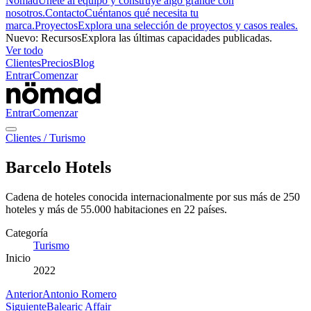
Nömad
Únete al equipo y construye algo grande con
nosotros.
Contacto
Cuéntanos qué necesita tu
marca.
Proyectos
Explora una selección de proyectos y casos reales.
Nuevo
:
Recursos
Explora las últimas capacidades publicadas.
Ver todo
Clientes
Precios
Blog
Entrar
Comenzar
Entrar
Comenzar
Clientes
/
Turismo
Barcelo Hotels
Cadena de hoteles conocida internacionalmente por sus más de 250
hoteles y más de 55.000 habitaciones en 22 países.
Categoría
Turismo
Inicio
2022
Anterior
Antonio Romero
Siguiente
Balearic Affair