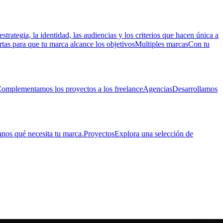
estrategia, la identidad, las audiencias y los criterios que hacen única a
rtas para que tu marca alcance los objetivos
Multiples marcas
Con tu
omplementamos los proyectos a los freelance
Agencias
Desarrollamos
nos qué necesita tu marca.
Proyectos
Explora una selección de