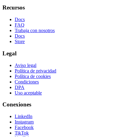
Recursos
Docs
FAQ
Trabaja con nosotros
Docs
Store
Legal
Aviso legal
Política de privacidad
Política de cookies
Condiciones
DPA
Uso aceptable
Conexiones
LinkedIn
Instagram
Facebook
TikTok