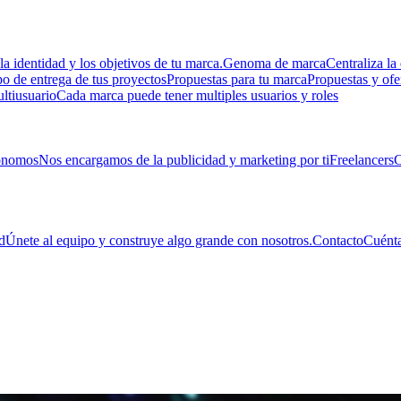
la identidad y los objetivos de tu marca.
Genoma de marca
Centraliza la 
 de entrega de tus proyectos
Propuestas para tu marca
Propuestas y ofe
ltiusuario
Cada marca puede tener multiples usuarios y roles
ónomos
Nos encargamos de la publicidad y marketing por ti
Freelancers
C
d
Únete al equipo y construye algo grande con nosotros.
Contacto
Cuénta