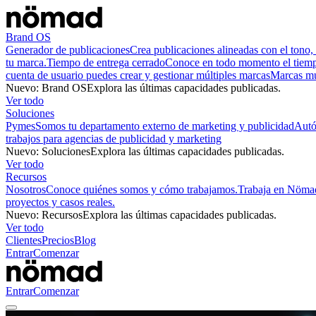
Brand OS
Generador de publicaciones
Crea publicaciones alineadas con el tono, 
tu marca.
Tiempo de entrega cerrado
Conoce en todo momento el tiempo
cuenta de usuario puedes crear y gestionar múltiples marcas
Marcas mu
Nuevo
:
Brand OS
Explora las últimas capacidades publicadas.
Ver todo
Soluciones
Pymes
Somos tu departamento externo de marketing y publicidad
Aut
trabajos para agencias de publicidad y marketing
Nuevo
:
Soluciones
Explora las últimas capacidades publicadas.
Ver todo
Recursos
Nosotros
Conoce quiénes somos y cómo trabajamos.
Trabaja en Nöma
proyectos y casos reales.
Nuevo
:
Recursos
Explora las últimas capacidades publicadas.
Ver todo
Clientes
Precios
Blog
Entrar
Comenzar
Entrar
Comenzar