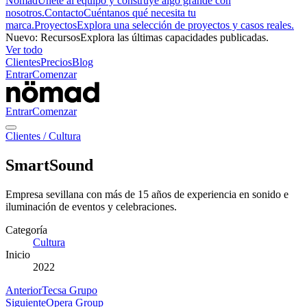
Nömad
Únete al equipo y construye algo grande con
nosotros.
Contacto
Cuéntanos qué necesita tu
marca.
Proyectos
Explora una selección de proyectos y casos reales.
Nuevo
:
Recursos
Explora las últimas capacidades publicadas.
Ver todo
Clientes
Precios
Blog
Entrar
Comenzar
Entrar
Comenzar
Clientes
/
Cultura
SmartSound
Empresa sevillana con más de 15 años de experiencia en sonido e
iluminación de eventos y celebraciones.
Categoría
Cultura
Inicio
2022
Anterior
Tecsa Grupo
Siguiente
Opera Group