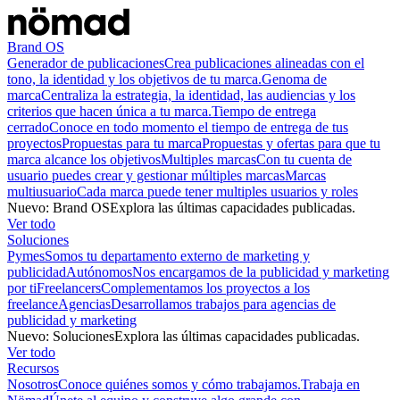
Brand OS
Generador de publicaciones
Crea publicaciones alineadas con el
tono, la identidad y los objetivos de tu marca.
Genoma de
marca
Centraliza la estrategia, la identidad, las audiencias y los
criterios que hacen única a tu marca.
Tiempo de entrega
cerrado
Conoce en todo momento el tiempo de entrega de tus
proyectos
Propuestas para tu marca
Propuestas y ofertas para que tu
marca alcance los objetivos
Multiples marcas
Con tu cuenta de
usuario puedes crear y gestionar múltiples marcas
Marcas
multiusuario
Cada marca puede tener multiples usuarios y roles
Nuevo
:
Brand OS
Explora las últimas capacidades publicadas.
Ver todo
Soluciones
Pymes
Somos tu departamento externo de marketing y
publicidad
Autónomos
Nos encargamos de la publicidad y marketing
por ti
Freelancers
Complementamos los proyectos a los
freelance
Agencias
Desarrollamos trabajos para agencias de
publicidad y marketing
Nuevo
:
Soluciones
Explora las últimas capacidades publicadas.
Ver todo
Recursos
Nosotros
Conoce quiénes somos y cómo trabajamos.
Trabaja en