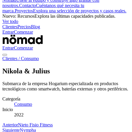
Nömad
Únete al equipo y construye algo grande con
nosotros.
Contacto
Cuéntanos qué necesita tu
marca.
Proyectos
Explora una selección de proyectos y casos reales.
Nuevo
:
Recursos
Explora las últimas capacidades publicadas.
Ver todo
Clientes
Precios
Blog
Entrar
Comenzar
Entrar
Comenzar
Clientes
/
Consumo
Nikola & Julius
Submarca de la empresa Hogarium especializada en productos
tecnológicos como smartwatch, baterías externas y otros periféricos.
Categoría
Consumo
Inicio
2022
Anterior
Nieto Fisio Fitness
Siguiente
Nympha