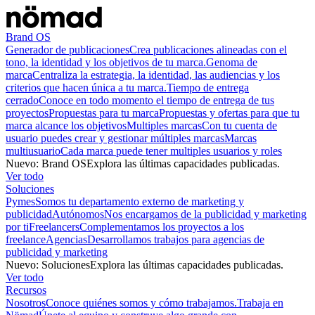
Brand OS
Generador de publicaciones
Crea publicaciones alineadas con el
tono, la identidad y los objetivos de tu marca.
Genoma de
marca
Centraliza la estrategia, la identidad, las audiencias y los
criterios que hacen única a tu marca.
Tiempo de entrega
cerrado
Conoce en todo momento el tiempo de entrega de tus
proyectos
Propuestas para tu marca
Propuestas y ofertas para que tu
marca alcance los objetivos
Multiples marcas
Con tu cuenta de
usuario puedes crear y gestionar múltiples marcas
Marcas
multiusuario
Cada marca puede tener multiples usuarios y roles
Nuevo
:
Brand OS
Explora las últimas capacidades publicadas.
Ver todo
Soluciones
Pymes
Somos tu departamento externo de marketing y
publicidad
Autónomos
Nos encargamos de la publicidad y marketing
por ti
Freelancers
Complementamos los proyectos a los
freelance
Agencias
Desarrollamos trabajos para agencias de
publicidad y marketing
Nuevo
:
Soluciones
Explora las últimas capacidades publicadas.
Ver todo
Recursos
Nosotros
Conoce quiénes somos y cómo trabajamos.
Trabaja en