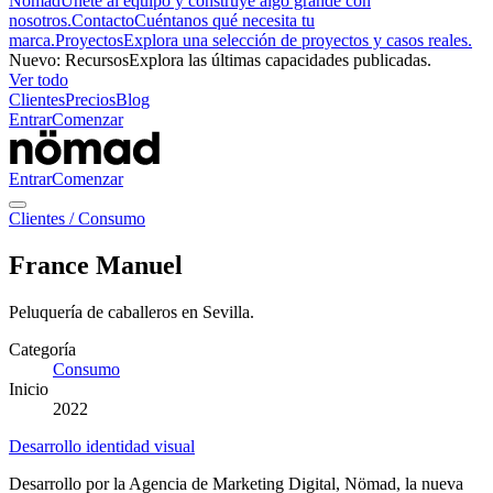
Nömad
Únete al equipo y construye algo grande con
nosotros.
Contacto
Cuéntanos qué necesita tu
marca.
Proyectos
Explora una selección de proyectos y casos reales.
Nuevo
:
Recursos
Explora las últimas capacidades publicadas.
Ver todo
Clientes
Precios
Blog
Entrar
Comenzar
Entrar
Comenzar
Clientes
/
Consumo
France Manuel
Peluquería de caballeros en Sevilla.
Categoría
Consumo
Inicio
2022
Desarrollo identidad visual
Desarrollo por la Agencia de Marketing Digital, Nömad, la nueva