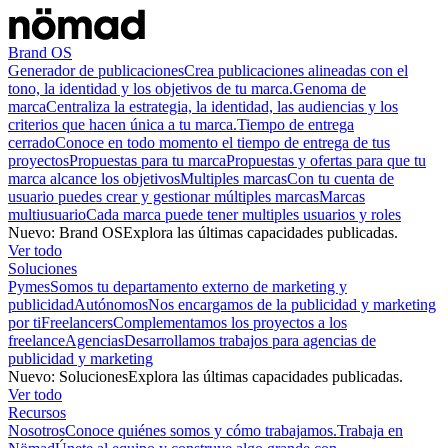
Brand OS
Generador de publicaciones
Crea publicaciones alineadas con el
tono, la identidad y los objetivos de tu marca.
Genoma de
marca
Centraliza la estrategia, la identidad, las audiencias y los
criterios que hacen única a tu marca.
Tiempo de entrega
cerrado
Conoce en todo momento el tiempo de entrega de tus
proyectos
Propuestas para tu marca
Propuestas y ofertas para que tu
marca alcance los objetivos
Multiples marcas
Con tu cuenta de
usuario puedes crear y gestionar múltiples marcas
Marcas
multiusuario
Cada marca puede tener multiples usuarios y roles
Nuevo
:
Brand OS
Explora las últimas capacidades publicadas.
Ver todo
Soluciones
Pymes
Somos tu departamento externo de marketing y
publicidad
Autónomos
Nos encargamos de la publicidad y marketing
por ti
Freelancers
Complementamos los proyectos a los
freelance
Agencias
Desarrollamos trabajos para agencias de
publicidad y marketing
Nuevo
:
Soluciones
Explora las últimas capacidades publicadas.
Ver todo
Recursos
Nosotros
Conoce quiénes somos y cómo trabajamos.
Trabaja en