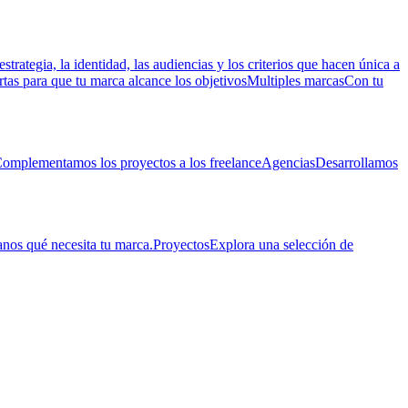
estrategia, la identidad, las audiencias y los criterios que hacen única a
rtas para que tu marca alcance los objetivos
Multiples marcas
Con tu
omplementamos los proyectos a los freelance
Agencias
Desarrollamos
nos qué necesita tu marca.
Proyectos
Explora una selección de