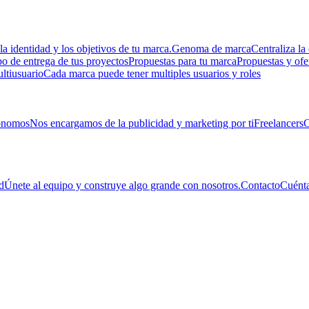
la identidad y los objetivos de tu marca.
Genoma de marca
Centraliza la 
 de entrega de tus proyectos
Propuestas para tu marca
Propuestas y ofe
ltiusuario
Cada marca puede tener multiples usuarios y roles
ónomos
Nos encargamos de la publicidad y marketing por ti
Freelancers
C
d
Únete al equipo y construye algo grande con nosotros.
Contacto
Cuénta