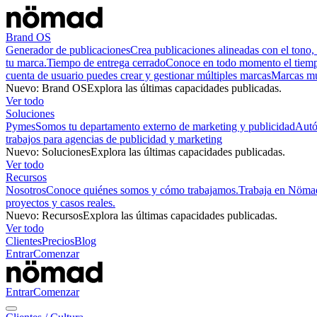
Brand OS
Generador de publicaciones
Crea publicaciones alineadas con el tono, 
tu marca.
Tiempo de entrega cerrado
Conoce en todo momento el tiempo
cuenta de usuario puedes crear y gestionar múltiples marcas
Marcas mu
Nuevo
:
Brand OS
Explora las últimas capacidades publicadas.
Ver todo
Soluciones
Pymes
Somos tu departamento externo de marketing y publicidad
Aut
trabajos para agencias de publicidad y marketing
Nuevo
:
Soluciones
Explora las últimas capacidades publicadas.
Ver todo
Recursos
Nosotros
Conoce quiénes somos y cómo trabajamos.
Trabaja en Nöma
proyectos y casos reales.
Nuevo
:
Recursos
Explora las últimas capacidades publicadas.
Ver todo
Clientes
Precios
Blog
Entrar
Comenzar
Entrar
Comenzar