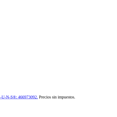
-U-N-S®: 466973092.
Precios sin impuestos.