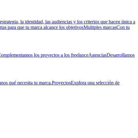
estrategia, la identidad, las audiencias y los criterios que hacen única a
rtas para que tu marca alcance los objetivos
Multiples marcas
Con tu
omplementamos los proyectos a los freelance
Agencias
Desarrollamos
nos qué necesita tu marca.
Proyectos
Explora una selección de