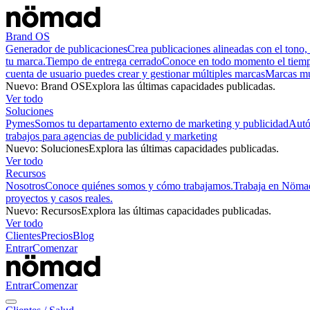
Brand OS
Generador de publicaciones
Crea publicaciones alineadas con el tono, 
tu marca.
Tiempo de entrega cerrado
Conoce en todo momento el tiempo
cuenta de usuario puedes crear y gestionar múltiples marcas
Marcas mu
Nuevo
:
Brand OS
Explora las últimas capacidades publicadas.
Ver todo
Soluciones
Pymes
Somos tu departamento externo de marketing y publicidad
Aut
trabajos para agencias de publicidad y marketing
Nuevo
:
Soluciones
Explora las últimas capacidades publicadas.
Ver todo
Recursos
Nosotros
Conoce quiénes somos y cómo trabajamos.
Trabaja en Nöma
proyectos y casos reales.
Nuevo
:
Recursos
Explora las últimas capacidades publicadas.
Ver todo
Clientes
Precios
Blog
Entrar
Comenzar
Entrar
Comenzar