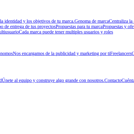
la identidad y los objetivos de tu marca.
Genoma de marca
Centraliza la 
 de entrega de tus proyectos
Propuestas para tu marca
Propuestas y ofe
ltiusuario
Cada marca puede tener multiples usuarios y roles
ónomos
Nos encargamos de la publicidad y marketing por ti
Freelancers
C
d
Únete al equipo y construye algo grande con nosotros.
Contacto
Cuénta