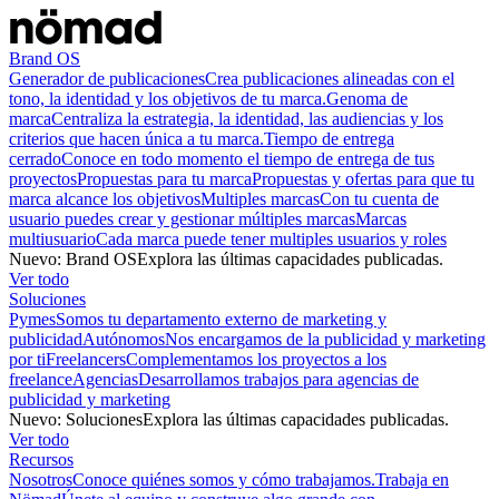
Brand OS
Generador de publicaciones
Crea publicaciones alineadas con el
tono, la identidad y los objetivos de tu marca.
Genoma de
marca
Centraliza la estrategia, la identidad, las audiencias y los
criterios que hacen única a tu marca.
Tiempo de entrega
cerrado
Conoce en todo momento el tiempo de entrega de tus
proyectos
Propuestas para tu marca
Propuestas y ofertas para que tu
marca alcance los objetivos
Multiples marcas
Con tu cuenta de
usuario puedes crear y gestionar múltiples marcas
Marcas
multiusuario
Cada marca puede tener multiples usuarios y roles
Nuevo
:
Brand OS
Explora las últimas capacidades publicadas.
Ver todo
Soluciones
Pymes
Somos tu departamento externo de marketing y
publicidad
Autónomos
Nos encargamos de la publicidad y marketing
por ti
Freelancers
Complementamos los proyectos a los
freelance
Agencias
Desarrollamos trabajos para agencias de
publicidad y marketing
Nuevo
:
Soluciones
Explora las últimas capacidades publicadas.
Ver todo
Recursos
Nosotros
Conoce quiénes somos y cómo trabajamos.
Trabaja en