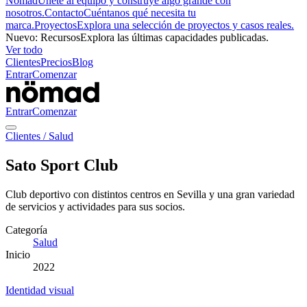
Nömad
Únete al equipo y construye algo grande con
nosotros.
Contacto
Cuéntanos qué necesita tu
marca.
Proyectos
Explora una selección de proyectos y casos reales.
Nuevo
:
Recursos
Explora las últimas capacidades publicadas.
Ver todo
Clientes
Precios
Blog
Entrar
Comenzar
Entrar
Comenzar
Clientes
/
Salud
Sato Sport Club
Club deportivo con distintos centros en Sevilla y una gran variedad
de servicios y actividades para sus socios.
Categoría
Salud
Inicio
2022
Identidad visual