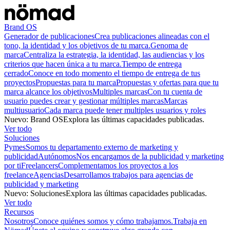
Brand OS
Generador de publicaciones
Crea publicaciones alineadas con el
tono, la identidad y los objetivos de tu marca.
Genoma de
marca
Centraliza la estrategia, la identidad, las audiencias y los
criterios que hacen única a tu marca.
Tiempo de entrega
cerrado
Conoce en todo momento el tiempo de entrega de tus
proyectos
Propuestas para tu marca
Propuestas y ofertas para que tu
marca alcance los objetivos
Multiples marcas
Con tu cuenta de
usuario puedes crear y gestionar múltiples marcas
Marcas
multiusuario
Cada marca puede tener multiples usuarios y roles
Nuevo
:
Brand OS
Explora las últimas capacidades publicadas.
Ver todo
Soluciones
Pymes
Somos tu departamento externo de marketing y
publicidad
Autónomos
Nos encargamos de la publicidad y marketing
por ti
Freelancers
Complementamos los proyectos a los
freelance
Agencias
Desarrollamos trabajos para agencias de
publicidad y marketing
Nuevo
:
Soluciones
Explora las últimas capacidades publicadas.
Ver todo
Recursos
Nosotros
Conoce quiénes somos y cómo trabajamos.
Trabaja en