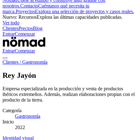
Nömad
Únete al equipo y construye algo grande con
nosotros.
Contacto
Cuéntanos qué necesita tu
marca.
Proyectos
Explora una selección de proyectos y casos reales.
Nuevo
:
Recursos
Explora las últimas capacidades publicadas.
Ver todo
Clientes
Precios
Blog
Entrar
Comenzar
Entrar
Comenzar
Clientes
/
Gastronomía
Rey Jayón
Empresa especializada en la producción y venta de productos
ibéricos extremeños. Además, realizan elaboraciones propias con el
producto de la tierra.
Categoría
Gastronomía
Inicio
2022
Identidad visual