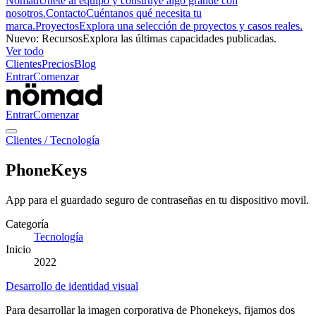
Nömad
Únete al equipo y construye algo grande con
nosotros.
Contacto
Cuéntanos qué necesita tu
marca.
Proyectos
Explora una selección de proyectos y casos reales.
Nuevo
:
Recursos
Explora las últimas capacidades publicadas.
Ver todo
Clientes
Precios
Blog
Entrar
Comenzar
Entrar
Comenzar
Clientes
/
Tecnología
PhoneKeys
App para el guardado seguro de contraseñas en tu dispositivo movil.
Categoría
Tecnología
Inicio
2022
Desarrollo de identidad visual
Para desarrollar la imagen corporativa de Phonekeys, fijamos dos