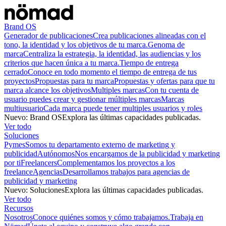
Brand OS
Generador de publicaciones
Crea publicaciones alineadas con el
tono, la identidad y los objetivos de tu marca.
Genoma de
marca
Centraliza la estrategia, la identidad, las audiencias y los
criterios que hacen única a tu marca.
Tiempo de entrega
cerrado
Conoce en todo momento el tiempo de entrega de tus
proyectos
Propuestas para tu marca
Propuestas y ofertas para que tu
marca alcance los objetivos
Multiples marcas
Con tu cuenta de
usuario puedes crear y gestionar múltiples marcas
Marcas
multiusuario
Cada marca puede tener multiples usuarios y roles
Nuevo
:
Brand OS
Explora las últimas capacidades publicadas.
Ver todo
Soluciones
Pymes
Somos tu departamento externo de marketing y
publicidad
Autónomos
Nos encargamos de la publicidad y marketing
por ti
Freelancers
Complementamos los proyectos a los
freelance
Agencias
Desarrollamos trabajos para agencias de
publicidad y marketing
Nuevo
:
Soluciones
Explora las últimas capacidades publicadas.
Ver todo
Recursos
Nosotros
Conoce quiénes somos y cómo trabajamos.
Trabaja en