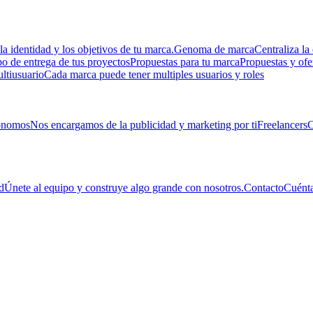
la identidad y los objetivos de tu marca.
Genoma de marca
Centraliza la 
 de entrega de tus proyectos
Propuestas para tu marca
Propuestas y ofe
ltiusuario
Cada marca puede tener multiples usuarios y roles
ónomos
Nos encargamos de la publicidad y marketing por ti
Freelancers
C
d
Únete al equipo y construye algo grande con nosotros.
Contacto
Cuénta