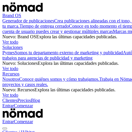
Brand OS
Generador de publicaciones
Crea publicaciones alineadas con el tono, 
tu marca.
Tiempo de entrega cerrado
Conoce en todo momento el tiempo
cuenta de usuario puedes crear y gestionar múltiples marcas
Marcas mu
Nuevo
:
Brand OS
Explora las últimas capacidades publicadas.
Ver todo
Soluciones
Pymes
Somos tu departamento externo de marketing y publicidad
Aut
trabajos para agencias de publicidad y marketing
Nuevo
:
Soluciones
Explora las últimas capacidades publicadas.
Ver todo
Recursos
Nosotros
Conoce quiénes somos y cómo trabajamos.
Trabaja en Nöma
proyectos y casos reales.
Nuevo
:
Recursos
Explora las últimas capacidades publicadas.
Ver todo
Clientes
Precios
Blog
Entrar
Comenzar
Entrar
Comenzar