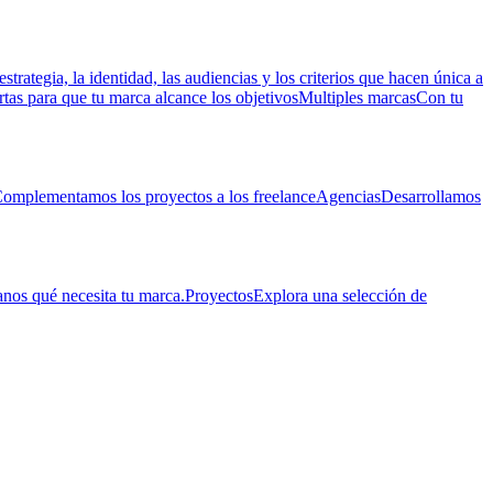
estrategia, la identidad, las audiencias y los criterios que hacen única a
rtas para que tu marca alcance los objetivos
Multiples marcas
Con tu
omplementamos los proyectos a los freelance
Agencias
Desarrollamos
nos qué necesita tu marca.
Proyectos
Explora una selección de