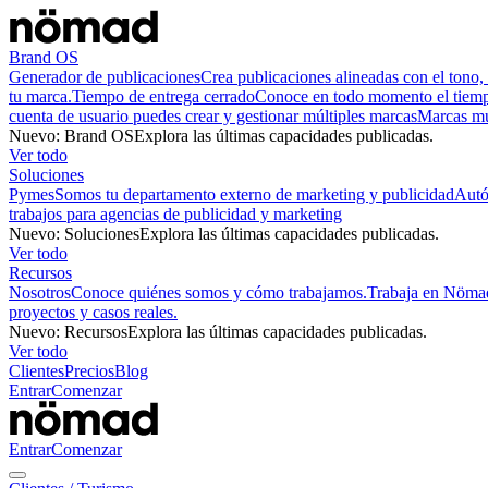
Brand OS
Generador de publicaciones
Crea publicaciones alineadas con el tono, 
tu marca.
Tiempo de entrega cerrado
Conoce en todo momento el tiempo
cuenta de usuario puedes crear y gestionar múltiples marcas
Marcas mu
Nuevo
:
Brand OS
Explora las últimas capacidades publicadas.
Ver todo
Soluciones
Pymes
Somos tu departamento externo de marketing y publicidad
Aut
trabajos para agencias de publicidad y marketing
Nuevo
:
Soluciones
Explora las últimas capacidades publicadas.
Ver todo
Recursos
Nosotros
Conoce quiénes somos y cómo trabajamos.
Trabaja en Nöma
proyectos y casos reales.
Nuevo
:
Recursos
Explora las últimas capacidades publicadas.
Ver todo
Clientes
Precios
Blog
Entrar
Comenzar
Entrar
Comenzar