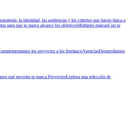
estrategia, la identidad, las audiencias y los criterios que hacen única a
rtas para que tu marca alcance los objetivos
Multiples marcas
Con tu
omplementamos los proyectos a los freelance
Agencias
Desarrollamos
nos qué necesita tu marca.
Proyectos
Explora una selección de