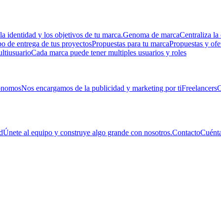
la identidad y los objetivos de tu marca.
Genoma de marca
Centraliza la 
 de entrega de tus proyectos
Propuestas para tu marca
Propuestas y ofe
ltiusuario
Cada marca puede tener multiples usuarios y roles
ónomos
Nos encargamos de la publicidad y marketing por ti
Freelancers
C
d
Únete al equipo y construye algo grande con nosotros.
Contacto
Cuénta