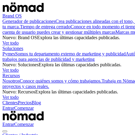
Brand OS
Generador de publicaciones
Crea publicaciones alineadas con el tono, 
tu marca.
Tiempo de entrega cerrado
Conoce en todo momento el tiempo
cuenta de usuario puedes crear y gestionar múltiples marcas
Marcas mu
Nuevo
:
Brand OS
Explora las últimas capacidades publicadas.
Ver todo
Soluciones
Pymes
Somos tu departamento externo de marketing y publicidad
Aut
trabajos para agencias de publicidad y marketing
Nuevo
:
Soluciones
Explora las últimas capacidades publicadas.
Ver todo
Recursos
Nosotros
Conoce quiénes somos y cómo trabajamos.
Trabaja en Nöma
proyectos y casos reales.
Nuevo
:
Recursos
Explora las últimas capacidades publicadas.
Ver todo
Clientes
Precios
Blog
Entrar
Comenzar
Entrar
Comenzar