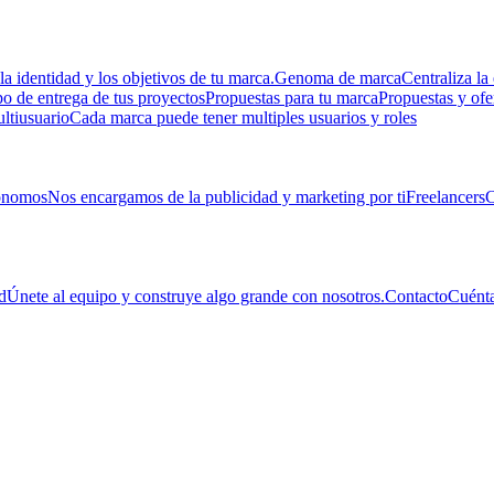
la identidad y los objetivos de tu marca.
Genoma de marca
Centraliza la 
 de entrega de tus proyectos
Propuestas para tu marca
Propuestas y ofe
ltiusuario
Cada marca puede tener multiples usuarios y roles
ónomos
Nos encargamos de la publicidad y marketing por ti
Freelancers
C
d
Únete al equipo y construye algo grande con nosotros.
Contacto
Cuénta