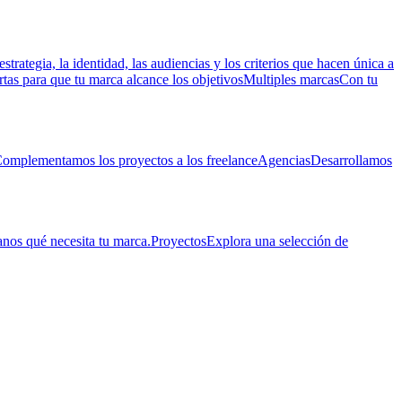
estrategia, la identidad, las audiencias y los criterios que hacen única a
rtas para que tu marca alcance los objetivos
Multiples marcas
Con tu
omplementamos los proyectos a los freelance
Agencias
Desarrollamos
nos qué necesita tu marca.
Proyectos
Explora una selección de