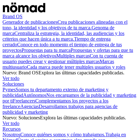
Brand OS
Generador de publicaciones
Crea publicaciones alineadas con el
tono, la identidad y los objetivos de tu marca.
Genoma de
marca
Centraliza la estrategia, la identidad, las audiencias y los
criterios que hacen única a tu marca.
Tiempo de entrega
cerrado
Conoce en todo momento el tiempo de entrega de tus
proyectos
Propuestas para tu marca
Propuestas y ofertas para que tu
marca alcance los objetivos
Multiples marcas
Con tu cuenta de
usuario puedes crear y gestionar múltiples marcas
Marcas
multiusuario
Cada marca puede tener multiples usuarios y roles
Nuevo
:
Brand OS
Explora las últimas capacidades publicadas.
Ver todo
Soluciones
Pymes
Somos tu departamento externo de marketing y
publicidad
Autónomos
Nos encargamos de la publicidad y marketing
por ti
Freelancers
Complementamos los proyectos a los
freelance
Agencias
Desarrollamos trabajos para agencias de
publicidad y marketing
Nuevo
:
Soluciones
Explora las últimas capacidades publicadas.
Ver todo
Recursos
Nosotros
Conoce quiénes somos y cómo trabajamos.
Trabaja en