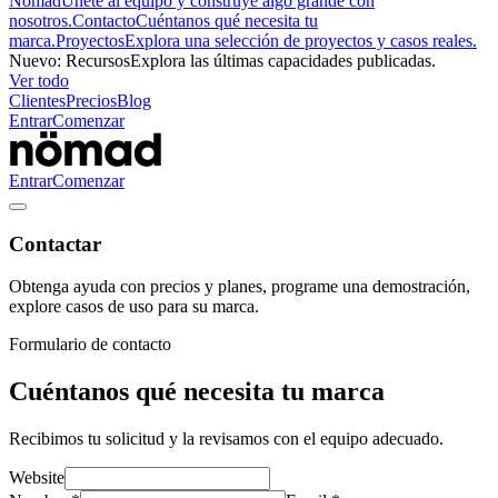
Nömad
Únete al equipo y construye algo grande con
nosotros.
Contacto
Cuéntanos qué necesita tu
marca.
Proyectos
Explora una selección de proyectos y casos reales.
Nuevo
:
Recursos
Explora las últimas capacidades publicadas.
Ver todo
Clientes
Precios
Blog
Entrar
Comenzar
Entrar
Comenzar
Contactar
Obtenga ayuda con precios y planes, programe una demostración,
explore casos de uso para su marca.
Formulario de contacto
Cuéntanos qué necesita tu marca
Recibimos tu solicitud y la revisamos con el equipo adecuado.
Website