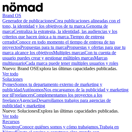
Brand OS
Generador de publicaciones
Crea publicaciones alineadas con el
tono, la identidad y los objetivos de tu marca.
Genoma de
marca
Centraliza la estrategia, la identidad, las audiencias y los
criterios que hacen única a tu marca.
Tiempo de entrega
cerrado
Conoce en todo momento el tiempo de entrega de tus
proyectos
Propuestas para tu marca
Propuestas y ofertas para que tu
marca alcance los objetivos
Multiples marcas
Con tu cuenta de
usuario puedes crear y gestionar múltiples marcas
Marcas
multiusuario
Cada marca puede tener multiples usuarios y roles
Nuevo
:
Brand OS
Explora las últimas capacidades publicadas.
Ver todo
Soluciones
Pymes
Somos tu departamento externo de marketing y
publicidad
Autónomos
Nos encargamos de la publicidad y marketing
por ti
Freelancers
Complementamos los proyectos a los
freelance
Agencias
Desarrollamos trabajos para agencias de
publicidad y marketing
Nuevo
:
Soluciones
Explora las últimas capacidades publicadas.
Ver todo
Recursos
Nosotros
Conoce quiénes somos y cómo trabajamos.
Trabaja en