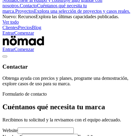
Nömad
Únete al equipo y construye algo grande con
nosotros.
Contacto
Cuéntanos qué necesita tu
marca.
Proyectos
Explora una selección de proyectos y casos reales.
Nuevo
:
Recursos
Explora las últimas capacidades publicadas.
Ver todo
Clientes
Precios
Blog
Entrar
Comenzar
Entrar
Comenzar
Contactar
Obtenga ayuda con precios y planes, programe una demostración,
explore casos de uso para su marca.
Formulario de contacto
Cuéntanos qué necesita tu marca
Recibimos tu solicitud y la revisamos con el equipo adecuado.
Website